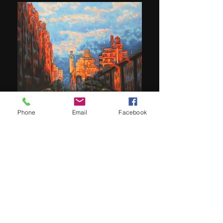
Evening lights 73 x 92 cm
Phone
Email
Facebook
Mémorial 73 x 116 cm