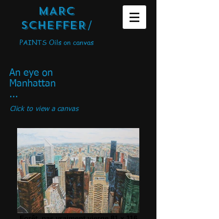
MARC
SCHEFFER
/
PAINTS Oils on canvas
An eye on
Manhattan
...
Click to view a canvas
Forêt, pas vraiment vierge 81 x 116